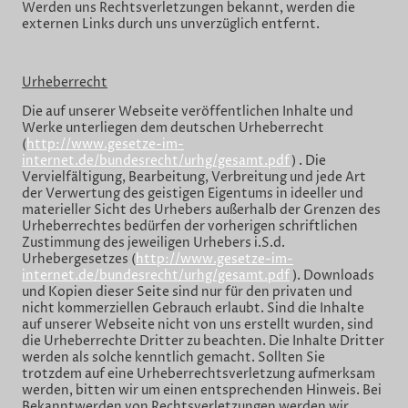
Werden uns Rechtsverletzungen bekannt, werden die
externen Links durch uns unverzüglich entfernt.
Urheberrecht
Die auf unserer Webseite veröffentlichen Inhalte und
Werke unterliegen dem deutschen Urheberrecht
(
http://www.gesetze-im-
internet.de/bundesrecht/urhg/gesamt.pdf
) . Die
Vervielfältigung, Bearbeitung, Verbreitung und jede Art
der Verwertung des geistigen Eigentums in ideeller und
materieller Sicht des Urhebers außerhalb der Grenzen des
Urheberrechtes bedürfen der vorherigen schriftlichen
Zustimmung des jeweiligen Urhebers i.S.d.
Urhebergesetzes (
http://www.gesetze-im-
internet.de/bundesrecht/urhg/gesamt.pdf
). Downloads
und Kopien dieser Seite sind nur für den privaten und
nicht kommerziellen Gebrauch erlaubt. Sind die Inhalte
auf unserer Webseite nicht von uns erstellt wurden, sind
die Urheberrechte Dritter zu beachten. Die Inhalte Dritter
werden als solche kenntlich gemacht. Sollten Sie
trotzdem auf eine Urheberrechtsverletzung aufmerksam
werden, bitten wir um einen entsprechenden Hinweis. Bei
Bekanntwerden von Rechtsverletzungen werden wir